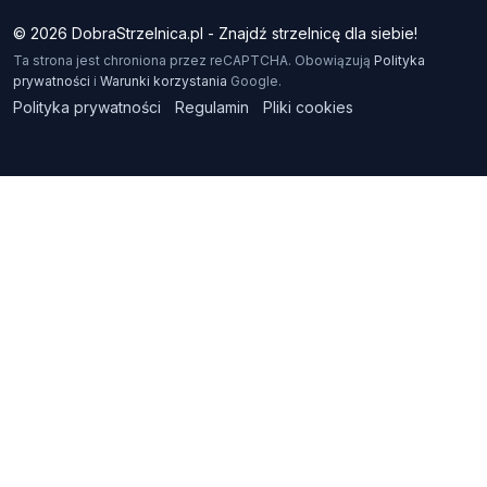
© 2026 DobraStrzelnica.pl - Znajdź strzelnicę dla siebie!
Ta strona jest chroniona przez reCAPTCHA. Obowiązują
Polityka
prywatności
i
Warunki korzystania
Google.
Polityka prywatności
Regulamin
Pliki cookies