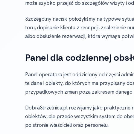
może szybko przejść do szczegółów wizyty i o
Szczególny nacisk położyliśmy na typowe sytua
toru, dopisanie klienta z recepcji, znalezienie
albo obsłużenie rezerwacji, która wymaga potwi
Panel dla codziennej obsł
Panel operatora jest oddzielony od części admini
te dane i obiekty, do których ma przypisany do
przypadkowych zmian poza zakresem danego 
DobraStrzelnica.pl rozwijamy jako praktyczne na
obiektów, ale przede wszystkim system do obsł
po stronie właścicieli oraz personelu.