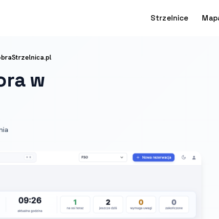
Strzelnice
Map
raStrzelnica.pl
ora w
nia