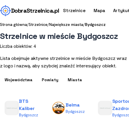
Dobra
Strzelnica
.pl
Strzelnice
Mapa
Artyku
Strona główna
/
Strzelnice
/
Największe miasta
/
Bydgoszcz
Strzelnice w mieście Bydgoszcz
Liczba obiektów: 4
Lista obejmuje aktywne strzelnice w mieście Bydgoszcz wraz
z logo i nazwą, aby szybciej znaleźć interesujący obiekt.
Województwa
Powiaty
Miasta
BTS
Sporto
Belma
Kaliber
Zazdro
Bydgoszcz
Bydgoszcz
Bydgosz