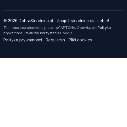
© 2026 DobraStrzelnica.pl - Znajdź strzelnicę dla siebie!
Ta strona jest chroniona przez reCAPTCHA. Obowiązują
Polityka
prywatności
i
Warunki korzystania
Google.
Polityka prywatności
Regulamin
Pliki cookies