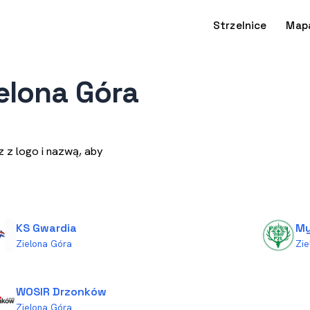
Strzelnice
Map
ielona Góra
z z logo i nazwą, aby
KS Gwardia
My
Zielona Góra
Zie
WOSIR Drzonków
Zielona Góra